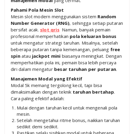
manajemen modal
yang cermat.
Pahami Pola Mesin Slot
Mesin slot modern menggunakan sistem
Random
Number Generator (RNG)
, sehingga setiap putaran
bersifat acak.
slot qris
Namun, banyak pemain
profesional memperhatikan
pola keluaran bonus
untuk mengatur strategi taruhan. Misalnya, setelah
beberapa putaran tanpa kemenangan, peluang
free
spin
atau
jackpot mini
biasanya meningkat. Dengan
memperhatikan pola ini, pemain bisa lebih percaya
diri dalam mengatur
besar taruhan per putaran
.
Manajemen Modal yang Efektif
Modal 5k memang tergolong kecil, tapi bisa
dimaksimalkan dengan teknik
taruhan bertahap
.
Cara paling efektif adalah:
Mulai dengan taruhan kecil untuk mengenali pola
mesin.
Setelah mengetahui ritme bonus, naikkan taruhan
sedikit demi sedikit.
Pastikan selalu sisihkan modal untuk beberapa