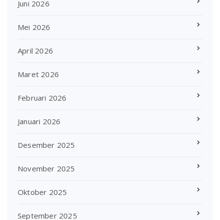
Juni 2026
Mei 2026
April 2026
Maret 2026
Februari 2026
Januari 2026
Desember 2025
November 2025
Oktober 2025
September 2025