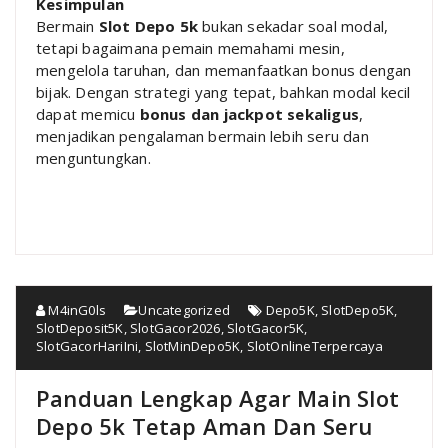
Kesimpulan
Bermain
Slot Depo 5k
bukan sekadar soal modal,
tetapi bagaimana pemain memahami mesin,
mengelola taruhan, dan memanfaatkan bonus dengan
bijak. Dengan strategi yang tepat, bahkan modal kecil
dapat memicu
bonus dan jackpot sekaligus
,
menjadikan pengalaman bermain lebih seru dan
menguntungkan.
M4inG0ls
Uncategorized
Depo5K
,
SlotDepo5K
,
SlotDeposit5K
,
SlotGacor2026
,
SlotGacor5K
,
SlotGacorHariIni
,
SlotMinDepo5K
,
SlotOnlineTerpercaya
Panduan Lengkap Agar Main Slot
Depo 5k Tetap Aman Dan Seru