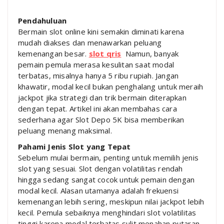
Pendahuluan
Bermain slot online kini semakin diminati karena
mudah diakses dan menawarkan peluang
kemenangan besar.
slot qris
Namun, banyak
pemain pemula merasa kesulitan saat modal
terbatas, misalnya hanya 5 ribu rupiah. Jangan
khawatir, modal kecil bukan penghalang untuk meraih
jackpot jika strategi dan trik bermain diterapkan
dengan tepat. Artikel ini akan membahas cara
sederhana agar Slot Depo 5K bisa memberikan
peluang menang maksimal.
Pahami Jenis Slot yang Tepat
Sebelum mulai bermain, penting untuk memilih jenis
slot yang sesuai. Slot dengan volatilitas rendah
hingga sedang sangat cocok untuk pemain dengan
modal kecil. Alasan utamanya adalah frekuensi
kemenangan lebih sering, meskipun nilai jackpot lebih
kecil. Pemula sebaiknya menghindari slot volatilitas
tinggi karena modal terbatas sulit menahan putaran