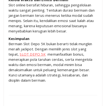
Slot online bersifat hiburan, sehingga pengelolaan
waktu sangat penting. Tentukan durasi bermain dan
jangan bermain terus-menerus ketika modal sudah
menipis. Selain itu, kendalikan emosi saat kalah atau
menang, karena keputusan emosional biasanya
menyebabkan kerugian lebih besar.
Kesimpulan
Bermain Slot Depo 5K bukan berarti tidak mungkin
meraih jackpot. Dengan memilih jenis slot yang
tepat,
SLOT DEPO 5K
memanfaatkan bonus,
menerapkan pola taruhan cerdas, serta mengelola
waktu dan emosi bermain, modal minim bisa
dimaksimalkan untuk peluang kemenangan besar.
Kunci utamanya adalah strategi, kesabaran, dan
disiplin dalam bermain.