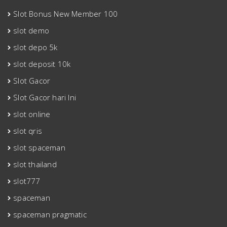
Slot Bonus New Member 100
slot demo
slot depo 5k
slot deposit 10k
Slot Gacor
Slot Gacor hari Ini
slot online
slot qris
slot spaceman
slot thailand
slot777
spaceman
spaceman pragmatic