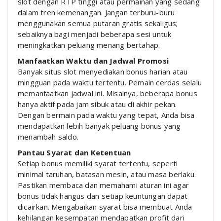
slot dengan RTP tinggi atau permainan yang sedang
dalam tren kemenangan. Jangan terburu-buru
menggunakan semua putaran gratis sekaligus;
sebaiknya bagi menjadi beberapa sesi untuk
meningkatkan peluang menang bertahap.
Manfaatkan Waktu dan Jadwal Promosi
Banyak situs slot menyediakan bonus harian atau
mingguan pada waktu tertentu. Pemain cerdas selalu
memanfaatkan jadwal ini. Misalnya, beberapa bonus
hanya aktif pada jam sibuk atau di akhir pekan.
Dengan bermain pada waktu yang tepat, Anda bisa
mendapatkan lebih banyak peluang bonus yang
menambah saldo.
Pantau Syarat dan Ketentuan
Setiap bonus memiliki syarat tertentu, seperti
minimal taruhan, batasan mesin, atau masa berlaku.
Pastikan membaca dan memahami aturan ini agar
bonus tidak hangus dan setiap keuntungan dapat
dicairkan. Mengabaikan syarat bisa membuat Anda
kehilangan kesempatan mendapatkan profit dari