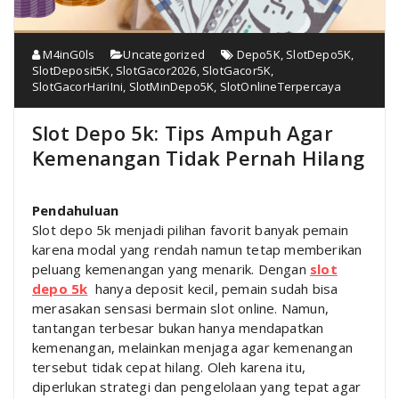
M4inG0ls
Uncategorized
Depo5K
,
SlotDepo5K
,
SlotDeposit5K
,
SlotGacor2026
,
SlotGacor5K
,
SlotGacorHariIni
,
SlotMinDepo5K
,
SlotOnlineTerpercaya
Slot Depo 5k: Tips Ampuh Agar
Kemenangan Tidak Pernah Hilang
Pendahuluan
Slot depo 5k menjadi pilihan favorit banyak pemain
karena modal yang rendah namun tetap memberikan
peluang kemenangan yang menarik. Dengan
slot
depo 5k
hanya deposit kecil, pemain sudah bisa
merasakan sensasi bermain slot online. Namun,
tantangan terbesar bukan hanya mendapatkan
kemenangan, melainkan menjaga agar kemenangan
tersebut tidak cepat hilang. Oleh karena itu,
diperlukan strategi dan pengelolaan yang tepat agar