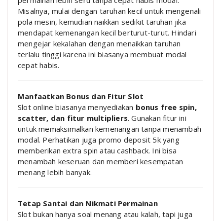
permainan lebih seru tanpa cepat habis modal.
Misalnya, mulai dengan taruhan kecil untuk mengenali
pola mesin, kemudian naikkan sedikit taruhan jika
mendapat kemenangan kecil berturut-turut. Hindari
mengejar kekalahan dengan menaikkan taruhan
terlalu tinggi karena ini biasanya membuat modal
cepat habis.
Manfaatkan Bonus dan Fitur Slot
Slot online biasanya menyediakan
bonus free spin,
scatter, dan fitur multipliers
. Gunakan fitur ini
untuk memaksimalkan kemenangan tanpa menambah
modal. Perhatikan juga promo deposit 5k yang
memberikan extra spin atau cashback. Ini bisa
menambah keseruan dan memberi kesempatan
menang lebih banyak.
Tetap Santai dan Nikmati Permainan
Slot bukan hanya soal menang atau kalah, tapi juga