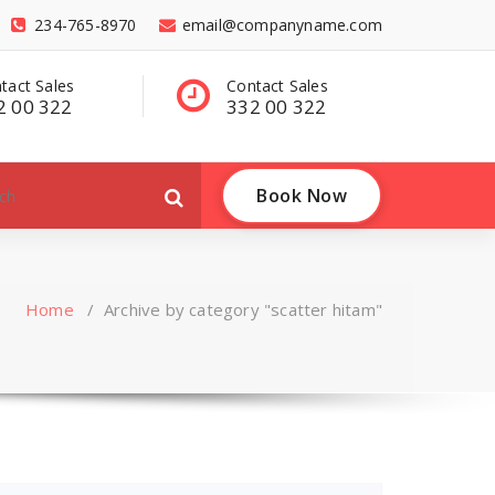
234-765-8970
email@companyname.com
tact Sales
Have a questions?
C
2 00 322
contact@dummy
3
.com
Book Now
Home
/
Archive by category "scatter hitam"