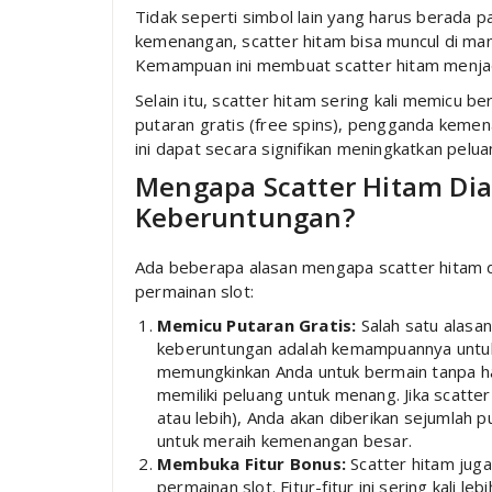
Tidak seperti simbol lain yang harus berada 
kemenangan, scatter hitam bisa muncul di ma
Kemampuan ini membuat scatter hitam menjadi
Selain itu, scatter hitam sering kali memicu b
putaran gratis (free spins), pengganda kemenang
ini dapat secara signifikan meningkatkan pel
Mengapa Scatter Hitam Dia
Keberuntungan?
Ada beberapa alasan mengapa scatter hitam 
permainan slot:
Memicu Putaran Gratis:
Salah satu alas
keberuntungan adalah kemampuannya untuk 
memungkinkan Anda untuk bermain tanpa h
memiliki peluang untuk menang. Jika scatte
atau lebih), Anda akan diberikan sejumlah 
untuk meraih kemenangan besar.
Membuka Fitur Bonus:
Scatter hitam jug
permainan slot. Fitur-fitur ini sering kali