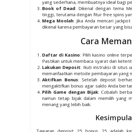
yang sederhana, membuatnya ideal bagi pe
Book of Dead
: Dikenal dengan tema Mes
tinggi, terutama dengan fitur free spins 
Mega Moolah
: Jika Anda mencari jackpo
dikenal karena pembayaran besar yang bis
Cara Meman
Daftar di Kasino
: Pilih kasino online t
Pastikan untuk membaca syarat dan ketent
Lakukan Deposit
: Ikuti instruksi di sit
memanfaatkan metode pembayaran yang 
Aktifkan Bonus
: Setelah deposit berha
mengaktifkan bonus agar saldo Anda berta
Pilih Game dengan Bijak
: Cobalah berb
namun tetap bijak dalam memilih yang me
menang yang lebih baik.
Kesimpula
Tawaran deposit 25 bonus 25 adalah ke