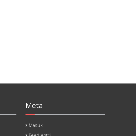
Meta
Masuk
Feed entri