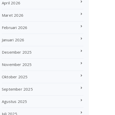
April 2026
Maret 2026
Februari 2026
Januari 2026
Desember 2025
November 2025
Oktober 2025
September 2025
Agustus 2025
Juli 2025