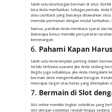
Salah satu keuntungan bermain di situs Slot8
bisa Anda manfaatkan. Sebagai pemula, Anda 
atau cashback yang biasanya ditawarkan situs
memulai permainan dengan modal tambahan, 
Namun, pastikan Anda membaca syarat dan ket
Beberapa bonus memiliki persyaratan taruhan
kemenangan.
6.
Pahami Kapan Harus
Salah satu keterampilan penting dalam bermai
terlalu terbawa suasana jika Anda sedang ber
Begitu juga sebaliknya, jika Anda mengalami 
bermain demi mengembalikan kerugian. Ketahu
mencapai target atau batas yang ditetapkan 
7.
Bermain di Slot deng
Slot online memiliki tingkat volatilitas yang 
slot dengan volatilitas rendah hingga sedang.