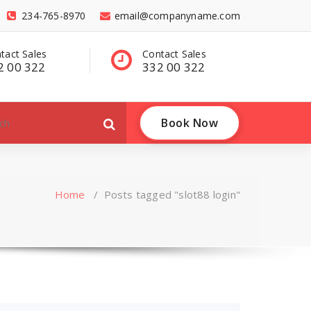
234-765-8970
email@companyname.com
tact Sales
Have a questions?
C
2 00 322
contact@dummy
3
.com
Book Now
Home
/
Posts tagged "slot88 login"