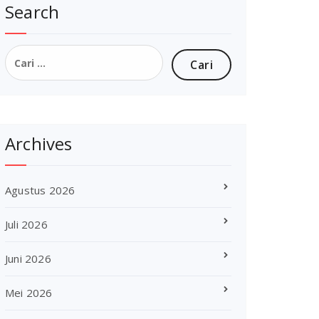
Search
Cari
untuk:
Archives
Agustus 2026
Juli 2026
Juni 2026
Mei 2026