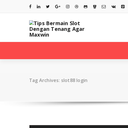
Skip
to
content
Sales
Contact Sales
Have a 
 322
332 00 322
cont
om
Tag Archives: slot88 login