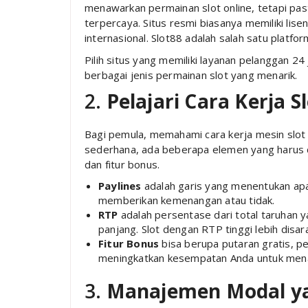
menawarkan permainan slot online, tetapi pas
terpercaya. Situs resmi biasanya memiliki lise
internasional. Slot88 adalah salah satu platf
Pilih situs yang memiliki layanan pelanggan
berbagai jenis permainan slot yang menarik.
2.
Pelajari Cara Kerja S
Bagi pemula, memahami cara kerja mesin slot a
sederhana, ada beberapa elemen yang harus di
dan fitur bonus.
Paylines
adalah garis yang menentukan apa
memberikan kemenangan atau tidak.
RTP
adalah persentase dari total taruhan 
panjang. Slot dengan RTP tinggi lebih disa
Fitur Bonus
bisa berupa putaran gratis, p
meningkatkan kesempatan Anda untuk men
3.
Manajemen Modal ya