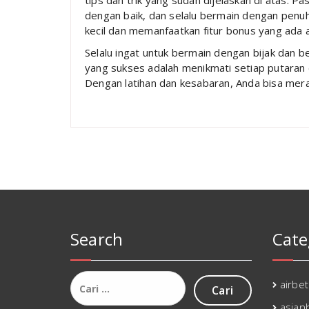
tips dan trik yang sudah dijelaskan di atas. P
dengan baik, dan selalu bermain dengan penu
kecil dan memanfaatkan fitur bonus yang ada a
Selalu ingat untuk bermain dengan bijak dan b
yang sukses adalah menikmati setiap putaran
Dengan latihan dan kesabaran, Anda bisa mer
Search
Cate
Cari
airbe
untuk:
asianb