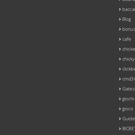
bacca
Blog
bonu
cafe
chick
chicky
clickb
cmd3
Gates
giochi
gioco
Guide
IBCBE