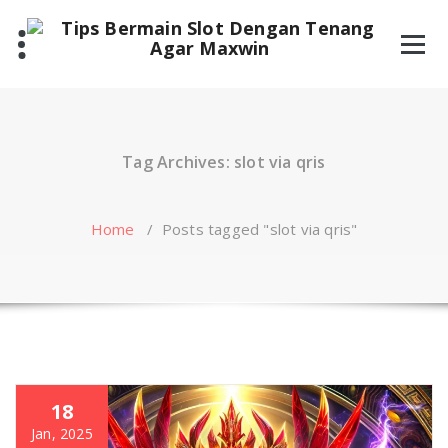
Skip
to
content
Tag Archives: slot via qris
Home
/
Posts tagged "slot via qris"
18
Jan, 2025