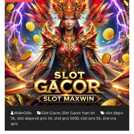
M4inG0ls
Slot Gacor
,
Slot Gacor hari Ini
slot depo
5k
,
slot deposit qris 5k
,
slot qris 5000
,
slot qris 5k
,
slot via
qris