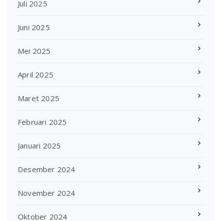
Juli 2025
Juni 2025
Mei 2025
April 2025
Maret 2025
Februari 2025
Januari 2025
Desember 2024
November 2024
Oktober 2024