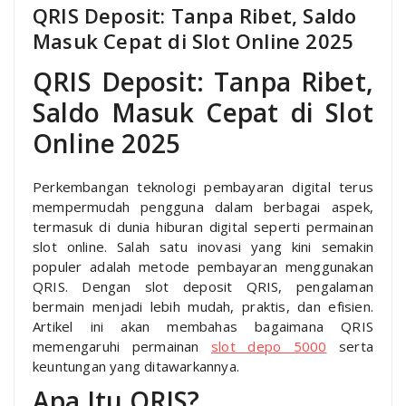
QRIS Deposit: Tanpa Ribet, Saldo
Masuk Cepat di Slot Online 2025
QRIS Deposit: Tanpa Ribet,
Saldo Masuk Cepat di Slot
Online 2025
Perkembangan teknologi pembayaran digital terus
mempermudah pengguna dalam berbagai aspek,
termasuk di dunia hiburan digital seperti permainan
slot online. Salah satu inovasi yang kini semakin
populer adalah metode pembayaran menggunakan
QRIS. Dengan slot deposit QRIS, pengalaman
bermain menjadi lebih mudah, praktis, dan efisien.
Artikel ini akan membahas bagaimana QRIS
memengaruhi permainan
slot depo 5000
serta
keuntungan yang ditawarkannya.
Apa Itu QRIS?