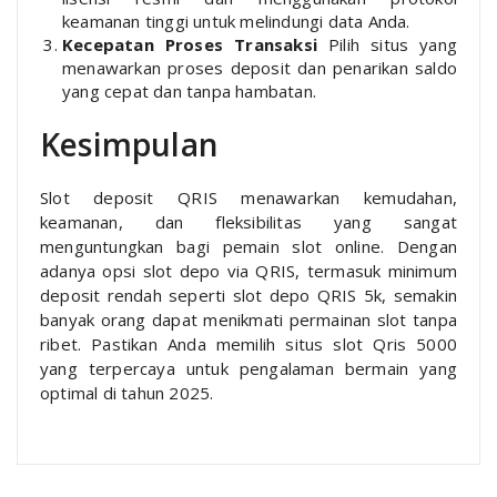
keamanan tinggi untuk melindungi data Anda.
Kecepatan Proses Transaksi
Pilih situs yang
menawarkan proses deposit dan penarikan saldo
yang cepat dan tanpa hambatan.
Kesimpulan
Slot deposit QRIS menawarkan kemudahan,
keamanan, dan fleksibilitas yang sangat
menguntungkan bagi pemain slot online. Dengan
adanya opsi slot depo via QRIS, termasuk minimum
deposit rendah seperti slot depo QRIS 5k, semakin
banyak orang dapat menikmati permainan slot tanpa
ribet. Pastikan Anda memilih situs slot Qris 5000
yang terpercaya untuk pengalaman bermain yang
optimal di tahun 2025.