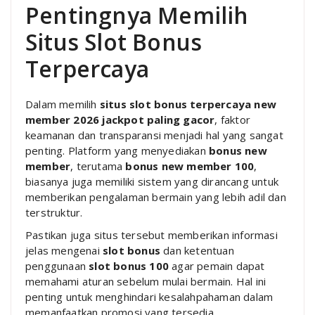
Pentingnya Memilih
Situs Slot Bonus
Terpercaya
Dalam memilih
situs slot bonus terpercaya new
member 2026 jackpot paling gacor
, faktor
keamanan dan transparansi menjadi hal yang sangat
penting. Platform yang menyediakan
bonus new
member
, terutama
bonus new member 100
,
biasanya juga memiliki sistem yang dirancang untuk
memberikan pengalaman bermain yang lebih adil dan
terstruktur.
Pastikan juga situs tersebut memberikan informasi
jelas mengenai
slot bonus
dan ketentuan
penggunaan
slot bonus 100
agar pemain dapat
memahami aturan sebelum mulai bermain. Hal ini
penting untuk menghindari kesalahpahaman dalam
memanfaatkan promosi yang tersedia.