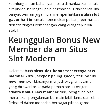
keuntungan tambahan yang bisa dimanfaatkan untuk
eksplorasi berbagai jenis permainan. Tidak heran jika
banyak pemain juga mulai memperhatikan istilah
slot
gacor hari ini
untuk menemukan peluang permainan
dengan tingkat kemenangan yang dianggap lebih
stabil.
Keunggulan Bonus New
Member dalam Situs
Slot Modern
Dalam sebuah
situs slot bonus terpercaya new
member 2026 jackpot paling gacor
, fitur
bonus
new member
biasanya menjadi program utama
yang ditawarkan kepada pemain baru. Dengan
adanya
bonus new member 100
, pengguna bisa
merasakan pengalaman bermain lebih lama dan lebih
fleksibel dalam mencoba berbagai pilihan game.