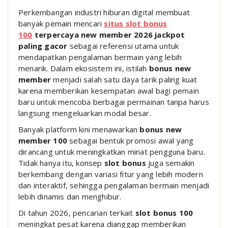
Perkembangan industri hiburan digital membuat
banyak pemain mencari
situs slot bonus
100
terpercaya new member 2026 jackpot
paling gacor
sebagai referensi utama untuk
mendapatkan pengalaman bermain yang lebih
menarik. Dalam ekosistem ini, istilah
bonus new
member
menjadi salah satu daya tarik paling kuat
karena memberikan kesempatan awal bagi pemain
baru untuk mencoba berbagai permainan tanpa harus
langsung mengeluarkan modal besar.
Banyak platform kini menawarkan
bonus new
member 100
sebagai bentuk promosi awal yang
dirancang untuk meningkatkan minat pengguna baru.
Tidak hanya itu, konsep
slot bonus
juga semakin
berkembang dengan variasi fitur yang lebih modern
dan interaktif, sehingga pengalaman bermain menjadi
lebih dinamis dan menghibur.
Di tahun 2026, pencarian terkait
slot bonus 100
meningkat pesat karena dianggap memberikan