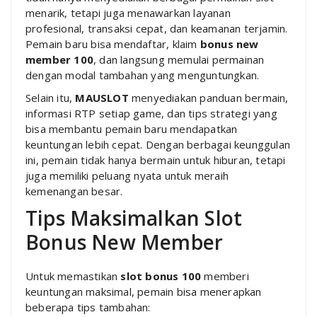
menarik, tetapi juga menawarkan layanan
profesional, transaksi cepat, dan keamanan terjamin.
Pemain baru bisa mendaftar, klaim
bonus new
member 100
, dan langsung memulai permainan
dengan modal tambahan yang menguntungkan.
Selain itu,
MAUSLOT
menyediakan panduan bermain,
informasi RTP setiap game, dan tips strategi yang
bisa membantu pemain baru mendapatkan
keuntungan lebih cepat. Dengan berbagai keunggulan
ini, pemain tidak hanya bermain untuk hiburan, tetapi
juga memiliki peluang nyata untuk meraih
kemenangan besar.
Tips Maksimalkan Slot
Bonus New Member
Untuk memastikan
slot bonus 100
memberi
keuntungan maksimal, pemain bisa menerapkan
beberapa tips tambahan: