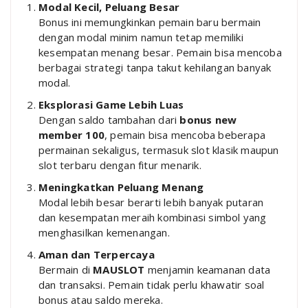
Modal Kecil, Peluang Besar
Bonus ini memungkinkan pemain baru bermain
dengan modal minim namun tetap memiliki
kesempatan menang besar. Pemain bisa mencoba
berbagai strategi tanpa takut kehilangan banyak
modal.
Eksplorasi Game Lebih Luas
Dengan saldo tambahan dari
bonus new
member 100
, pemain bisa mencoba beberapa
permainan sekaligus, termasuk slot klasik maupun
slot terbaru dengan fitur menarik.
Meningkatkan Peluang Menang
Modal lebih besar berarti lebih banyak putaran
dan kesempatan meraih kombinasi simbol yang
menghasilkan kemenangan.
Aman dan Terpercaya
Bermain di
MAUSLOT
menjamin keamanan data
dan transaksi. Pemain tidak perlu khawatir soal
bonus atau saldo mereka.