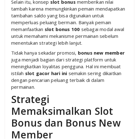
Selain itu, konsep
slot bonus
memberikan nilai
tambah karena memungkinkan pemain mendapatkan
tambahan saldo yang bisa digunakan untuk
memperluas peluang bermain. Banyak pemain
memanfaatkan
slot bonus 100
sebagai modal awal
untuk memahami mekanisme permainan sebelum
menentukan strategi lebih lanjut.
Tidak hanya sekadar promosi,
bonus new member
juga menjadi bagian dari strategi platform untuk
meningkatkan loyalitas pengguna. Hal ini membuat
istilah
slot gacor hari ini
semakin sering dikaitkan
dengan pencarian peluang terbaik di dalam
permainan.
Strategi
Memaksimalkan Slot
Bonus dan Bonus New
Member