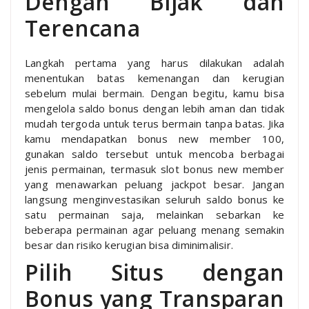
Dengan Bijak dan
Terencana
Langkah pertama yang harus dilakukan adalah
menentukan batas kemenangan dan kerugian
sebelum mulai bermain. Dengan begitu, kamu bisa
mengelola saldo bonus dengan lebih aman dan tidak
mudah tergoda untuk terus bermain tanpa batas. Jika
kamu mendapatkan bonus new member 100,
gunakan saldo tersebut untuk mencoba berbagai
jenis permainan, termasuk slot bonus new member
yang menawarkan peluang jackpot besar. Jangan
langsung menginvestasikan seluruh saldo bonus ke
satu permainan saja, melainkan sebarkan ke
beberapa permainan agar peluang menang semakin
besar dan risiko kerugian bisa diminimalisir.
Pilih Situs dengan
Bonus yang Transparan