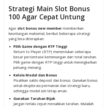
Strategi Main Slot Bonus
100 Agar Cepat Untung
Agar
slot bonus new member
memberikan
keuntungan maksimal, berikut beberapa strategi
yang bisa diterapkan:
Pilih Game dengan RTP Tinggi
Return to Player (RTP) menentukan seberapa
besar persentase kemenangan dari total taruhan.
Pilih game dengan RTP tinggi untuk meningkatkan
peluang menang.
Kelola Modal dan Bonus
Pisahkan saldo deposit dan bonus. Gunakan bonus
untuk eksplorasi permainan dan strategi baru,
sehingga modal asli tetap aman.
Gunakan Taruhan Bijak
Jangan terlalu cepat menaikkan taruhan. Mulailah