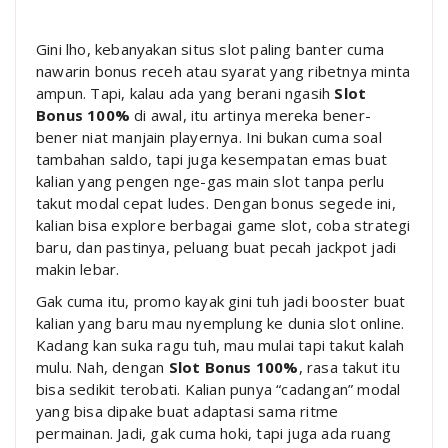
Gini lho, kebanyakan situs slot paling banter cuma
nawarin bonus receh atau syarat yang ribetnya minta
ampun. Tapi, kalau ada yang berani ngasih
Slot
Bonus 100%
di awal, itu artinya mereka bener-
bener niat manjain playernya. Ini bukan cuma soal
tambahan saldo, tapi juga kesempatan emas buat
kalian yang pengen nge-gas main slot tanpa perlu
takut modal cepat ludes. Dengan bonus segede ini,
kalian bisa explore berbagai game slot, coba strategi
baru, dan pastinya, peluang buat pecah jackpot jadi
makin lebar.
Gak cuma itu, promo kayak gini tuh jadi booster buat
kalian yang baru mau nyemplung ke dunia slot online.
Kadang kan suka ragu tuh, mau mulai tapi takut kalah
mulu. Nah, dengan
Slot Bonus 100%
, rasa takut itu
bisa sedikit terobati. Kalian punya “cadangan” modal
yang bisa dipake buat adaptasi sama ritme
permainan. Jadi, gak cuma hoki, tapi juga ada ruang