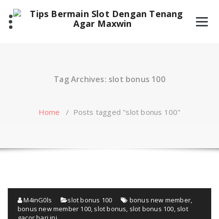
Skip
to
content
Tag Archives: slot bonus 100
Home
/
Posts tagged "slot bonus 100"
M4inG0ls
slot bonus 100
bonus new member
,
bonus new member 100
,
slot bonus
,
slot bonus 100
,
slot
gacor hari ini