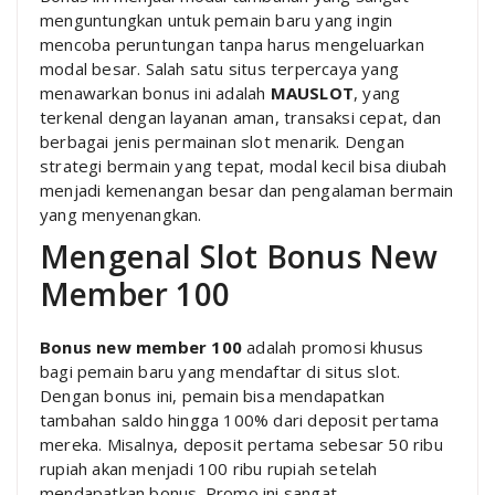
menguntungkan untuk pemain baru yang ingin
mencoba peruntungan tanpa harus mengeluarkan
modal besar. Salah satu situs terpercaya yang
menawarkan bonus ini adalah
MAUSLOT
, yang
terkenal dengan layanan aman, transaksi cepat, dan
berbagai jenis permainan slot menarik. Dengan
strategi bermain yang tepat, modal kecil bisa diubah
menjadi kemenangan besar dan pengalaman bermain
yang menyenangkan.
Mengenal Slot Bonus New
Member 100
Bonus new member 100
adalah promosi khusus
bagi pemain baru yang mendaftar di situs slot.
Dengan bonus ini, pemain bisa mendapatkan
tambahan saldo hingga 100% dari deposit pertama
mereka. Misalnya, deposit pertama sebesar 50 ribu
rupiah akan menjadi 100 ribu rupiah setelah
mendapatkan bonus. Promo ini sangat