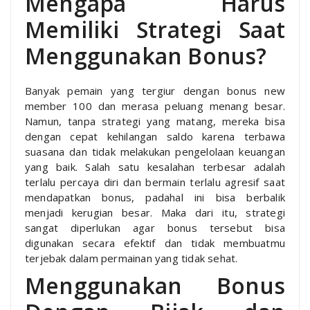
Mengapa Harus
Memiliki Strategi Saat
Menggunakan Bonus?
Banyak pemain yang tergiur dengan bonus new
member 100 dan merasa peluang menang besar.
Namun, tanpa strategi yang matang, mereka bisa
dengan cepat kehilangan saldo karena terbawa
suasana dan tidak melakukan pengelolaan keuangan
yang baik. Salah satu kesalahan terbesar adalah
terlalu percaya diri dan bermain terlalu agresif saat
mendapatkan bonus, padahal ini bisa berbalik
menjadi kerugian besar. Maka dari itu, strategi
sangat diperlukan agar bonus tersebut bisa
digunakan secara efektif dan tidak membuatmu
terjebak dalam permainan yang tidak sehat.
Menggunakan Bonus