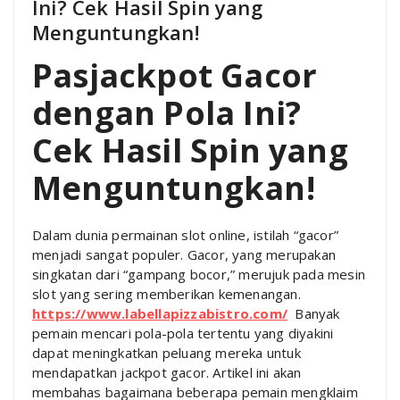
Ini? Cek Hasil Spin yang
Menguntungkan!
Pasjackpot Gacor
dengan Pola Ini?
Cek Hasil Spin yang
Menguntungkan!
Dalam dunia permainan slot online, istilah “gacor”
menjadi sangat populer. Gacor, yang merupakan
singkatan dari “gampang bocor,” merujuk pada mesin
slot yang sering memberikan kemenangan.
https://www.labellapizzabistro.com/
Banyak
pemain mencari pola-pola tertentu yang diyakini
dapat meningkatkan peluang mereka untuk
mendapatkan jackpot gacor. Artikel ini akan
membahas bagaimana beberapa pemain mengklaim