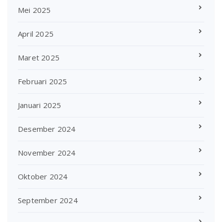
Mei 2025
April 2025
Maret 2025
Februari 2025
Januari 2025
Desember 2024
November 2024
Oktober 2024
September 2024