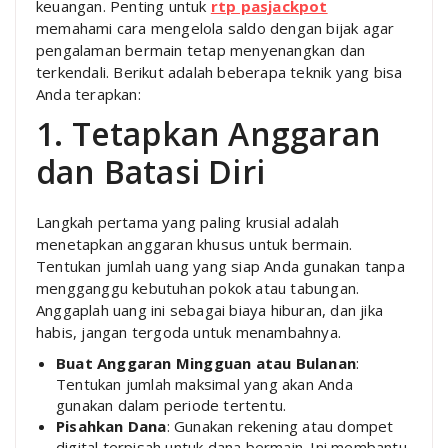
keuangan. Penting untuk
rtp pasjackpot
memahami cara mengelola saldo dengan bijak agar
pengalaman bermain tetap menyenangkan dan
terkendali. Berikut adalah beberapa teknik yang bisa
Anda terapkan:
1. Tetapkan Anggaran
dan Batasi Diri
Langkah pertama yang paling krusial adalah
menetapkan anggaran khusus untuk bermain.
Tentukan jumlah uang yang siap Anda gunakan tanpa
mengganggu kebutuhan pokok atau tabungan.
Anggaplah uang ini sebagai biaya hiburan, dan jika
habis, jangan tergoda untuk menambahnya.
Buat Anggaran Mingguan atau Bulanan
:
Tentukan jumlah maksimal yang akan Anda
gunakan dalam periode tertentu.
Pisahkan Dana
: Gunakan rekening atau dompet
digital terpisah untuk dana bermain. Ini membantu