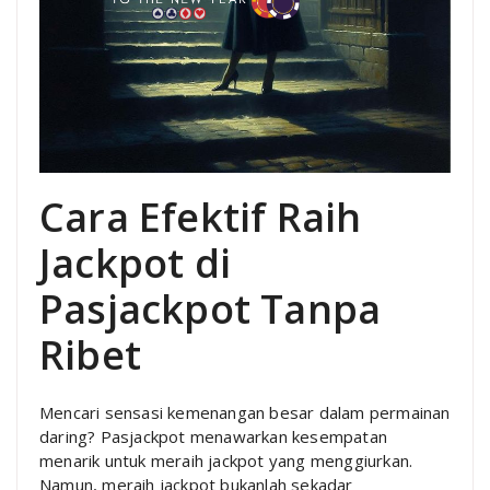
Cara Efektif Raih
Jackpot di
Pasjackpot Tanpa
Ribet
Mencari sensasi kemenangan besar dalam permainan
daring? Pasjackpot menawarkan kesempatan
menarik untuk meraih jackpot yang menggiurkan.
Namun, meraih jackpot bukanlah sekadar