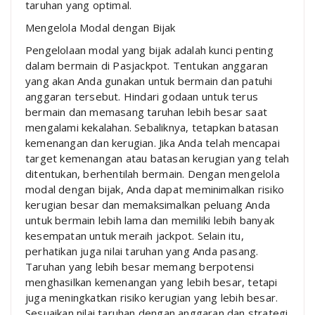
taruhan yang optimal.
Mengelola Modal dengan Bijak
Pengelolaan modal yang bijak adalah kunci penting
dalam bermain di Pasjackpot. Tentukan anggaran
yang akan Anda gunakan untuk bermain dan patuhi
anggaran tersebut. Hindari godaan untuk terus
bermain dan memasang taruhan lebih besar saat
mengalami kekalahan. Sebaliknya, tetapkan batasan
kemenangan dan kerugian. Jika Anda telah mencapai
target kemenangan atau batasan kerugian yang telah
ditentukan, berhentilah bermain. Dengan mengelola
modal dengan bijak, Anda dapat meminimalkan risiko
kerugian besar dan memaksimalkan peluang Anda
untuk bermain lebih lama dan memiliki lebih banyak
kesempatan untuk meraih jackpot. Selain itu,
perhatikan juga nilai taruhan yang Anda pasang.
Taruhan yang lebih besar memang berpotensi
menghasilkan kemenangan yang lebih besar, tetapi
juga meningkatkan risiko kerugian yang lebih besar.
Sesuaikan nilai taruhan dengan anggaran dan strategi