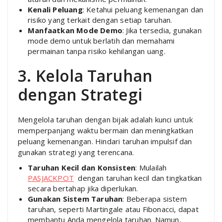
Kenali Peluang
: Ketahui peluang kemenangan dan
risiko yang terkait dengan setiap taruhan.
Manfaatkan Mode Demo
: Jika tersedia, gunakan
mode demo untuk berlatih dan memahami
permainan tanpa risiko kehilangan uang.
3. Kelola Taruhan
dengan Strategi
Mengelola taruhan dengan bijak adalah kunci untuk
memperpanjang waktu bermain dan meningkatkan
peluang kemenangan. Hindari taruhan impulsif dan
gunakan strategi yang terencana.
Taruhan Kecil dan Konsisten
: Mulailah
PASJACKPOT
dengan taruhan kecil dan tingkatkan
secara bertahap jika diperlukan.
Gunakan Sistem Taruhan
: Beberapa sistem
taruhan, seperti Martingale atau Fibonacci, dapat
membantu Anda mengelola taruhan. Namun,