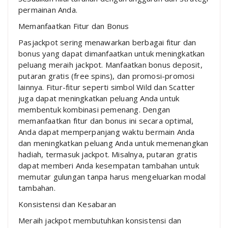
permainan Anda.
Memanfaatkan Fitur dan Bonus
Pasjackpot sering menawarkan berbagai fitur dan
bonus yang dapat dimanfaatkan untuk meningkatkan
peluang meraih jackpot. Manfaatkan bonus deposit,
putaran gratis (free spins), dan promosi-promosi
lainnya. Fitur-fitur seperti simbol Wild dan Scatter
juga dapat meningkatkan peluang Anda untuk
membentuk kombinasi pemenang. Dengan
memanfaatkan fitur dan bonus ini secara optimal,
Anda dapat memperpanjang waktu bermain Anda
dan meningkatkan peluang Anda untuk memenangkan
hadiah, termasuk jackpot. Misalnya, putaran gratis
dapat memberi Anda kesempatan tambahan untuk
memutar gulungan tanpa harus mengeluarkan modal
tambahan.
Konsistensi dan Kesabaran
Meraih jackpot membutuhkan konsistensi dan