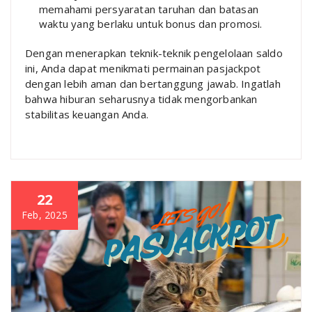
memahami persyaratan taruhan dan batasan
waktu yang berlaku untuk bonus dan promosi.
Dengan menerapkan teknik-teknik pengelolaan saldo
ini, Anda dapat menikmati permainan pasjackpot
dengan lebih aman dan bertanggung jawab. Ingatlah
bahwa hiburan seharusnya tidak mengorbankan
stabilitas keuangan Anda.
22
Feb, 2025