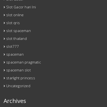
Slot Gacor hari Ini
slot online
slot qris
slot spaceman
slot thailand
slot777
spaceman
spaceman pragmatic
spaceman slot
starlight princess
Uncategorized
Archives