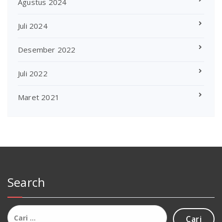
Agustus 2024
Juli 2024
Desember 2022
Juli 2022
Maret 2021
Search
Cari
untuk: