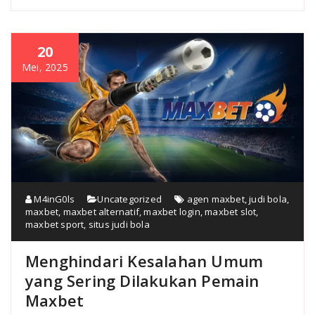
20
Mei, 2025
M4inG0ls
Uncategorized
agen maxbet
,
judi bola
,
maxbet
,
maxbet alternatif
,
maxbet login
,
maxbet slot
,
maxbet sport
,
situs judi bola
Menghindari Kesalahan Umum
yang Sering Dilakukan Pemain
Maxbet