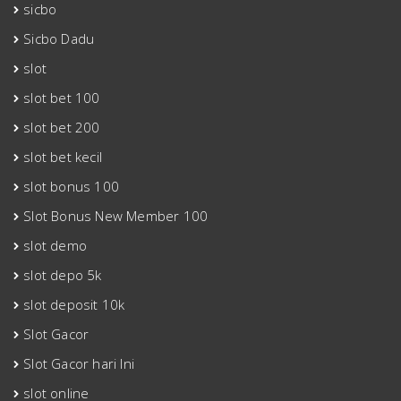
sicbo
Sicbo Dadu
slot
slot bet 100
slot bet 200
slot bet kecil
slot bonus 100
Slot Bonus New Member 100
slot demo
slot depo 5k
slot deposit 10k
Slot Gacor
Slot Gacor hari Ini
slot online