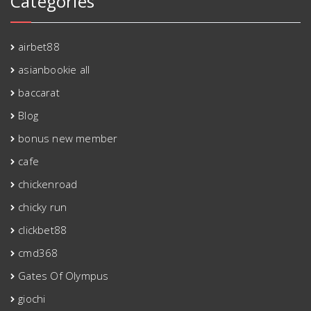
Categories
airbet88
asianbookie all
baccarat
Blog
bonus new member
cafe
chickenroad
chicky run
clickbet88
cmd368
Gates Of Olympus
giochi