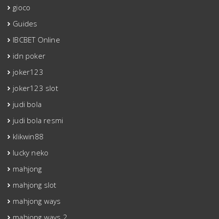
gioco
Guides
IBCBET Online
idn poker
joker123
joker123 slot
judi bola
judi bola resmi
klikwin88
lucky neko
mahjong
mahjong slot
mahjong ways
mahjong ways 2