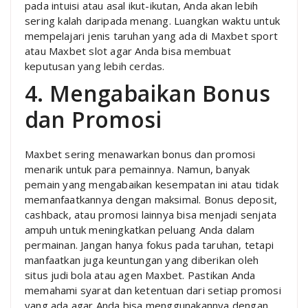
pada intuisi atau asal ikut-ikutan, Anda akan lebih
sering kalah daripada menang. Luangkan waktu untuk
mempelajari jenis taruhan yang ada di Maxbet sport
atau Maxbet slot agar Anda bisa membuat
keputusan yang lebih cerdas.
4. Mengabaikan Bonus
dan Promosi
Maxbet sering menawarkan bonus dan promosi
menarik untuk para pemainnya. Namun, banyak
pemain yang mengabaikan kesempatan ini atau tidak
memanfaatkannya dengan maksimal. Bonus deposit,
cashback, atau promosi lainnya bisa menjadi senjata
ampuh untuk meningkatkan peluang Anda dalam
permainan. Jangan hanya fokus pada taruhan, tetapi
manfaatkan juga keuntungan yang diberikan oleh
situs judi bola atau agen Maxbet. Pastikan Anda
memahami syarat dan ketentuan dari setiap promosi
yang ada agar Anda bisa menggunakannya dengan