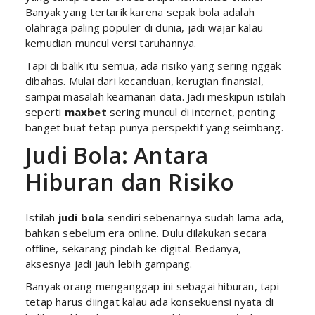
Banyak yang tertarik karena sepak bola adalah
olahraga paling populer di dunia, jadi wajar kalau
kemudian muncul versi taruhannya.
Tapi di balik itu semua, ada risiko yang sering nggak
dibahas. Mulai dari kecanduan, kerugian finansial,
sampai masalah keamanan data. Jadi meskipun istilah
seperti
maxbet
sering muncul di internet, penting
banget buat tetap punya perspektif yang seimbang.
Judi Bola: Antara
Hiburan dan Risiko
Istilah
judi bola
sendiri sebenarnya sudah lama ada,
bahkan sebelum era online. Dulu dilakukan secara
offline, sekarang pindah ke digital. Bedanya,
aksesnya jadi jauh lebih gampang.
Banyak orang menganggap ini sebagai hiburan, tapi
tetap harus diingat kalau ada konsekuensi nyata di