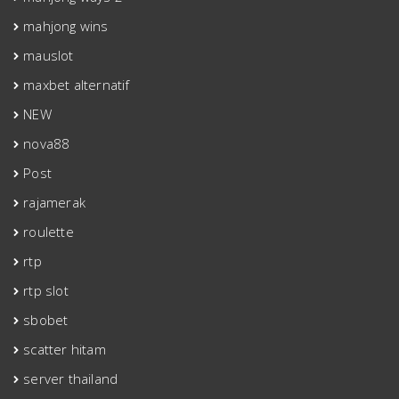
mahjong wins
mauslot
maxbet alternatif
NEW
nova88
Post
rajamerak
roulette
rtp
rtp slot
sbobet
scatter hitam
server thailand