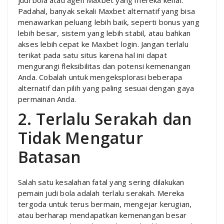
judi bola atau agen Maxbet yang mereka kenal.
Padahal, banyak sekali Maxbet alternatif yang bisa
menawarkan peluang lebih baik, seperti bonus yang
lebih besar, sistem yang lebih stabil, atau bahkan
akses lebih cepat ke Maxbet login. Jangan terlalu
terikat pada satu situs karena hal ini dapat
mengurangi fleksibilitas dan potensi kemenangan
Anda. Cobalah untuk mengeksplorasi beberapa
alternatif dan pilih yang paling sesuai dengan gaya
permainan Anda.
2. Terlalu Serakah dan
Tidak Mengatur
Batasan
Salah satu kesalahan fatal yang sering dilakukan
pemain judi bola adalah terlalu serakah. Mereka
tergoda untuk terus bermain, mengejar kerugian,
atau berharap mendapatkan kemenangan besar