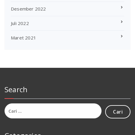
Desember 2022
Juli 2022
Maret 2021
Search
Cari
untuk: