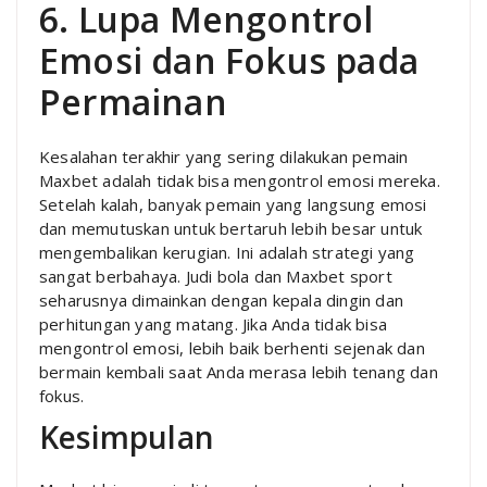
6. Lupa Mengontrol
Emosi dan Fokus pada
Permainan
Kesalahan terakhir yang sering dilakukan pemain
Maxbet adalah tidak bisa mengontrol emosi mereka.
Setelah kalah, banyak pemain yang langsung emosi
dan memutuskan untuk bertaruh lebih besar untuk
mengembalikan kerugian. Ini adalah strategi yang
sangat berbahaya. Judi bola dan Maxbet sport
seharusnya dimainkan dengan kepala dingin dan
perhitungan yang matang. Jika Anda tidak bisa
mengontrol emosi, lebih baik berhenti sejenak dan
bermain kembali saat Anda merasa lebih tenang dan
fokus.
Kesimpulan