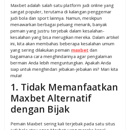
Maxbet adalah salah satu platform judi online yang
sangat populer, terutama di kalangan penggemar
judi bola dan sport lainnya. Namun, meskipun
menawarkan berbagai peluang menarik, banyak
pemain yang justru terjebak dalam kesalahan-
kesalahan yang bisa merugikan mereka. Dalam artikel
ini, kita akan membahas beberapa kesalahan umum
yang sering dilakukan pemain
maxbet
dan
bagaimana cara menghindarinya agar pengalaman
bermain Anda lebih menguntungkan. Apakah Anda
siap untuk menghindari jebakan-jebakan ini? Mari kita
mulai!
1. Tidak Memanfaatkan
Maxbet Alternatif
dengan Bijak
Pemain Maxbet sering kali terjebak pada satu situs