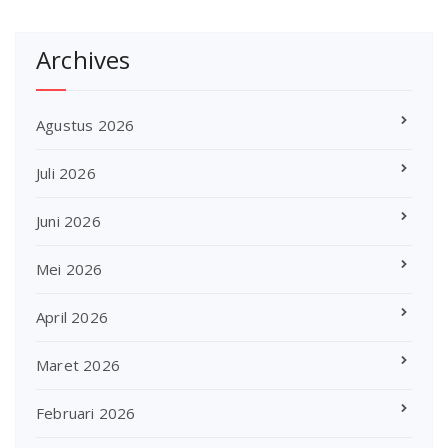
Archives
Agustus 2026
Juli 2026
Juni 2026
Mei 2026
April 2026
Maret 2026
Februari 2026