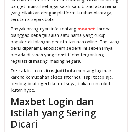
banget muncul sebagai salah satu brand atau nama
yang dikaitkan dengan platform taruhan olahraga,
terutama sepak bola.
Banyak orang nyari info tentang
maxbet
karena
dianggap sebagai salah satu nama yang cukup
populer di kalangan pecinta taruhan online. Tapi yang
perlu dipahami, ekosistem seperti ini sebenarnya
berada di ranah yang sensitif dan tergantung
regulasi di masing-masing negara.
Di sisi lain, tren
situs judi bola
memang lagi naik
karena kemudahan akses internet. Tapi tetap aja,
penting buat ngerti konteksnya, bukan cuma ikut-
ikutan hype.
Maxbet Login dan
Istilah yang Sering
Dicari