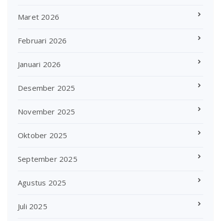
Maret 2026
Februari 2026
Januari 2026
Desember 2025
November 2025
Oktober 2025
September 2025
Agustus 2025
Juli 2025