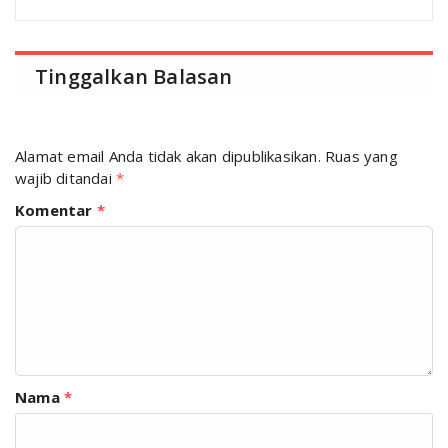
Tinggalkan Balasan
Alamat email Anda tidak akan dipublikasikan.
Ruas yang
wajib ditandai
*
Komentar
*
Nama
*