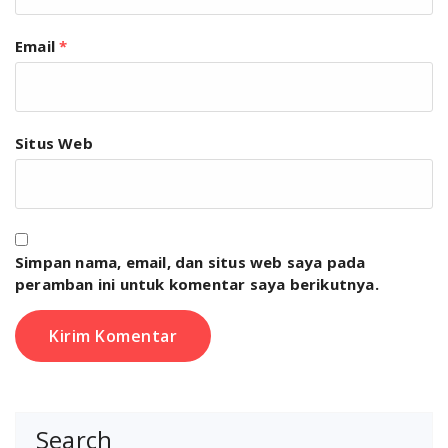
Email
*
Situs Web
Simpan nama, email, dan situs web saya pada
peramban ini untuk komentar saya berikutnya.
Search