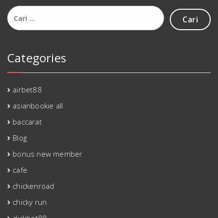
Cari
untuk:
Categories
airbet88
asianbookie all
baccarat
Blog
bonus new member
cafe
chickenroad
chicky run