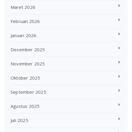
Maret 2026
Februari 2026
Januari 2026
Desember 2025
November 2025
Oktober 2025
September 2025
Agustus 2025
Juli 2025