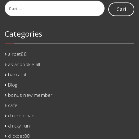
Cari
untuk:
Categories
airbet88
asianbookie all
baccarat
Blog
bonus new member
cafe
chickenroad
chicky run
clickbet88