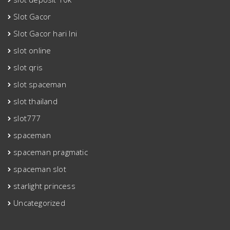
Slot Gacor
Slot Gacor hari Ini
slot online
slot qris
slot spaceman
slot thailand
slot777
spaceman
spaceman pragmatic
spaceman slot
starlight princess
Uncategorized