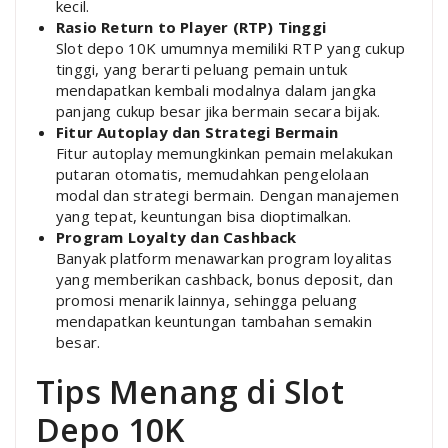
kecil.
Rasio Return to Player (RTP) Tinggi
Slot depo 10K umumnya memiliki RTP yang cukup
tinggi, yang berarti peluang pemain untuk
mendapatkan kembali modalnya dalam jangka
panjang cukup besar jika bermain secara bijak.
Fitur Autoplay dan Strategi Bermain
Fitur autoplay memungkinkan pemain melakukan
putaran otomatis, memudahkan pengelolaan
modal dan strategi bermain. Dengan manajemen
yang tepat, keuntungan bisa dioptimalkan.
Program Loyalty dan Cashback
Banyak platform menawarkan program loyalitas
yang memberikan cashback, bonus deposit, dan
promosi menarik lainnya, sehingga peluang
mendapatkan keuntungan tambahan semakin
besar.
Tips Menang di Slot
Depo 10K