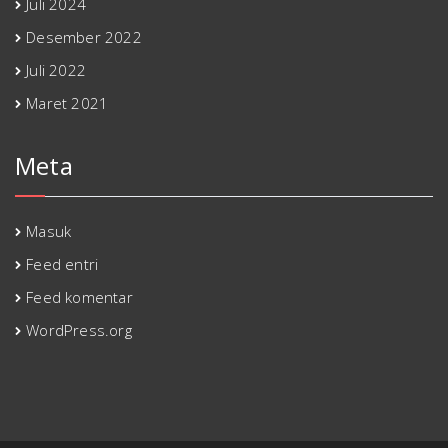
Juli 2024
Desember 2022
Juli 2022
Maret 2021
Meta
Masuk
Feed entri
Feed komentar
WordPress.org