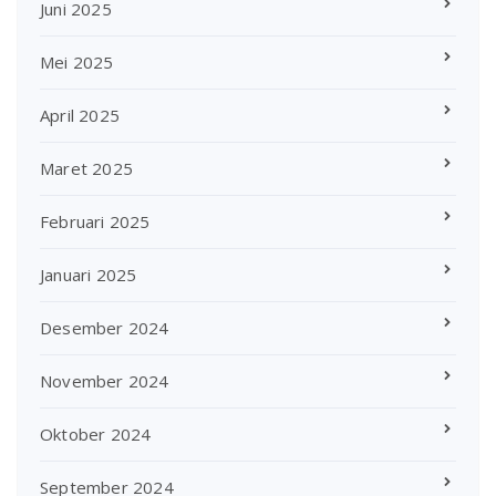
Juni 2025
Mei 2025
April 2025
Maret 2025
Februari 2025
Januari 2025
Desember 2024
November 2024
Oktober 2024
September 2024