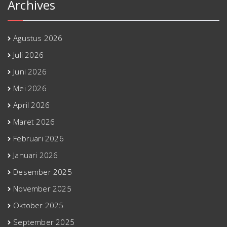
Archives
Agustus 2026
Juli 2026
Juni 2026
Mei 2026
April 2026
Maret 2026
Februari 2026
Januari 2026
Desember 2025
November 2025
Oktober 2025
September 2025