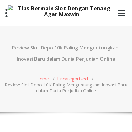
Skip
to
content
Review Slot Depo 10K Paling Menguntungkan:
Inovasi Baru dalam Dunia Perjudian Online
Home
/
Uncategorized
/
Review Slot Depo 10K Paling Menguntungkan: Inovasi Baru
dalam Dunia Perjudian Online