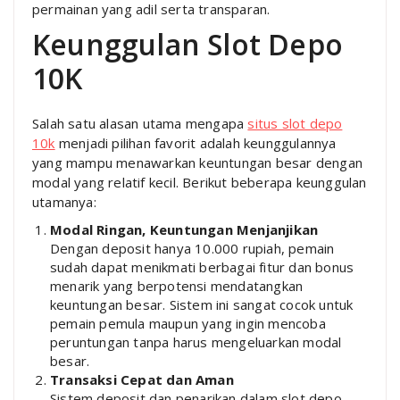
permainan yang adil serta transparan.
Keunggulan Slot Depo
10K
Salah satu alasan utama mengapa
situs slot depo
10k
menjadi pilihan favorit adalah keunggulannya
yang mampu menawarkan keuntungan besar dengan
modal yang relatif kecil. Berikut beberapa keunggulan
utamanya:
Modal Ringan, Keuntungan Menjanjikan
Dengan deposit hanya 10.000 rupiah, pemain
sudah dapat menikmati berbagai fitur dan bonus
menarik yang berpotensi mendatangkan
keuntungan besar. Sistem ini sangat cocok untuk
pemain pemula maupun yang ingin mencoba
peruntungan tanpa harus mengeluarkan modal
besar.
Transaksi Cepat dan Aman
Sistem deposit dan penarikan dalam slot depo