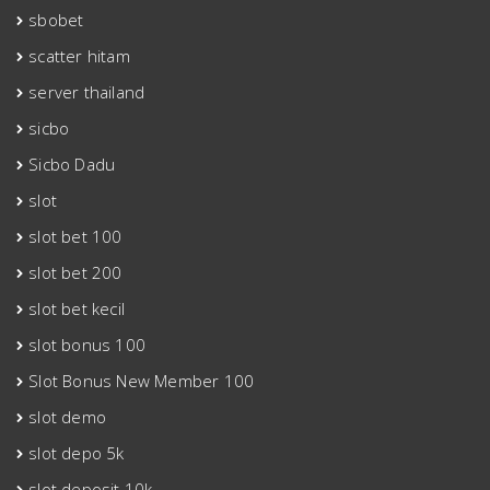
sbobet
scatter hitam
server thailand
sicbo
Sicbo Dadu
slot
slot bet 100
slot bet 200
slot bet kecil
slot bonus 100
Slot Bonus New Member 100
slot demo
slot depo 5k
slot deposit 10k