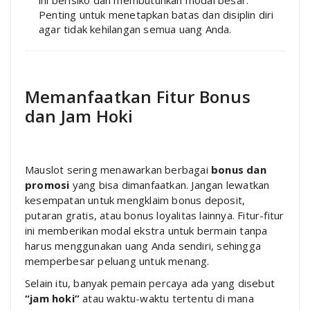
ini berisiko dan membutuhkan modal besar.
Penting untuk menetapkan batas dan disiplin diri
agar tidak kehilangan semua uang Anda.
Memanfaatkan Fitur Bonus
dan Jam Hoki
Mauslot sering menawarkan berbagai
bonus dan
promosi
yang bisa dimanfaatkan. Jangan lewatkan
kesempatan untuk mengklaim bonus deposit,
putaran gratis, atau bonus loyalitas lainnya. Fitur-fitur
ini memberikan modal ekstra untuk bermain tanpa
harus menggunakan uang Anda sendiri, sehingga
memperbesar peluang untuk menang.
Selain itu, banyak pemain percaya ada yang disebut
“jam hoki”
atau waktu-waktu tertentu di mana