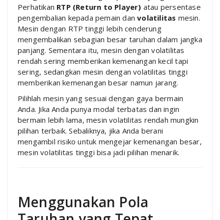
Perhatikan
RTP (Return to Player)
atau persentase
pengembalian kepada pemain dan
volatilitas
mesin.
Mesin dengan RTP tinggi lebih cenderung
mengembalikan sebagian besar taruhan dalam jangka
panjang. Sementara itu, mesin dengan volatilitas
rendah sering memberikan kemenangan kecil tapi
sering, sedangkan mesin dengan volatilitas tinggi
memberikan kemenangan besar namun jarang.
Pilihlah mesin yang sesuai dengan gaya bermain
Anda. Jika Anda punya modal terbatas dan ingin
bermain lebih lama, mesin volatilitas rendah mungkin
pilihan terbaik. Sebaliknya, jika Anda berani
mengambil risiko untuk mengejar kemenangan besar,
mesin volatilitas tinggi bisa jadi pilihan menarik.
Menggunakan Pola
Taruhan yang Tepat