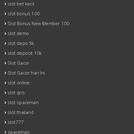
slot bet kecil
slot bonus 100
Slot Bonus New Member 100
slot demo
slot depo 5k
slot deposit 10k
Slot Gacor
Slot Gacor hari Ini
slot online
slot qris
slot spaceman
slot thailand
slot777
spaceman