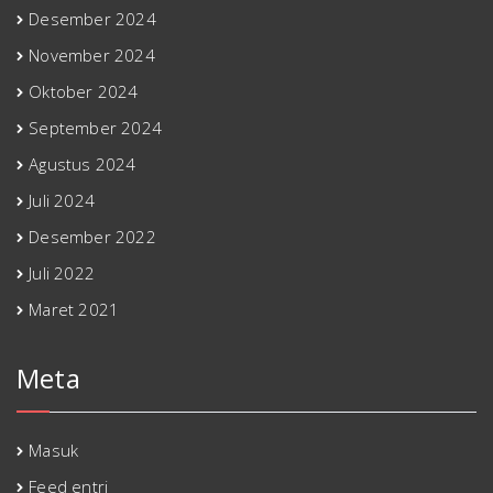
Desember 2024
November 2024
Oktober 2024
September 2024
Agustus 2024
Juli 2024
Desember 2022
Juli 2022
Maret 2021
Meta
Masuk
Feed entri