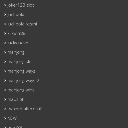
joker123 slot
judi bola
judi bola resmi
klikwin88
lucky neko
mahjong
mahjong slot
mahjong ways
mahjong ways 2
mahjong wins
mauslot
maxbet alternatif
NEW
nova88