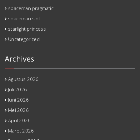
spaceman pragmatic
spaceman slot
starlight princess
Uncategorized
Archives
Agustus 2026
Juli 2026
Juni 2026
Mei 2026
April 2026
Maret 2026