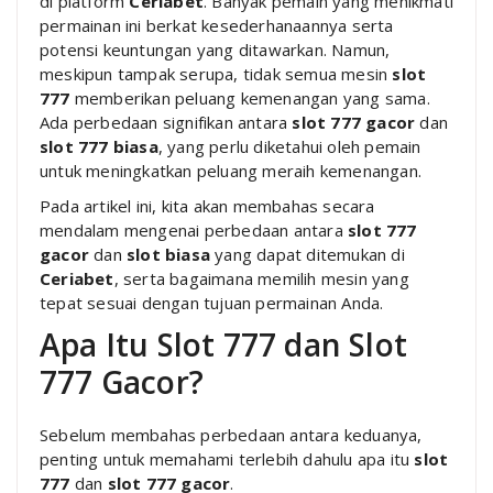
di platform
Ceriabet
. Banyak pemain yang menikmati
permainan ini berkat kesederhanaannya serta
potensi keuntungan yang ditawarkan. Namun,
meskipun tampak serupa, tidak semua mesin
slot
777
memberikan peluang kemenangan yang sama.
Ada perbedaan signifikan antara
slot 777 gacor
dan
slot 777 biasa
, yang perlu diketahui oleh pemain
untuk meningkatkan peluang meraih kemenangan.
Pada artikel ini, kita akan membahas secara
mendalam mengenai perbedaan antara
slot 777
gacor
dan
slot biasa
yang dapat ditemukan di
Ceriabet
, serta bagaimana memilih mesin yang
tepat sesuai dengan tujuan permainan Anda.
Apa Itu Slot 777 dan Slot
777 Gacor?
Sebelum membahas perbedaan antara keduanya,
penting untuk memahami terlebih dahulu apa itu
slot
777
dan
slot 777 gacor
.