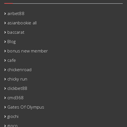
airbet88
asianbookie all
baccarat
Blog
bonus new member
cafe
chickenroad
chicky run
clickbet88
cmd368
Gates Of Olympus
giochi
gioco