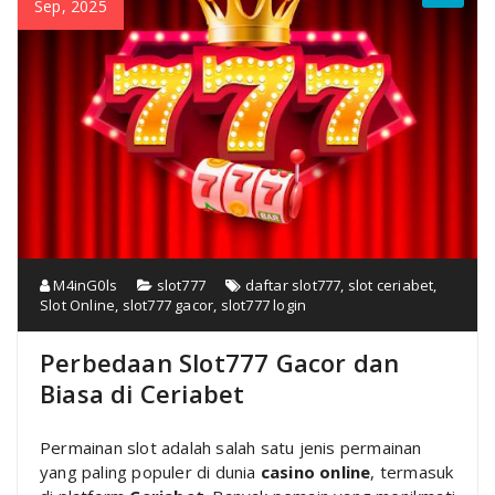
Sep, 2025
M4inG0ls
slot777
daftar slot777
,
slot ceriabet
,
Slot Online
,
slot777 gacor
,
slot777 login
Perbedaan Slot777 Gacor dan
Biasa di Ceriabet
Permainan slot adalah salah satu jenis permainan
yang paling populer di dunia
casino online
, termasuk