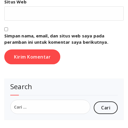
Situs Web
Simpan nama, email, dan situs web saya pada
peramban ini untuk komentar saya berikutnya.
Search
Cari
untuk: