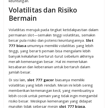
keuntungan.
Volatilitas dan Risiko
Bermain
Volatilitas merujuk pada tingkat ketidakpastian dalam
permainan slot—semakin tinggi volatilitas, semakin
besar pula risiko dan potensi keuntungannya.
Slot
777 biasa
umumnya memiliki volatilitas yang lebih
tinggi, yang berarti pemain bisa mengalami lebih
banyak kekalahan berturut-turut sebelum akhirnya
meraih kemenangan besar. Hal ini memerlukan
kesabaran dan keberanian untuk bertaruh dalam
jumlah besar.
Di sisi lain,
slot 777 gacor
biasanya memiliki
volatilitas yang lebih rendah. Mesin ini lebih sering
memberikan kemenangan kecil, yang membuatnya
lebih cocok untuk pemain yang tidak ingin mengambil
risiko besar. Meskipun kemenangan yang didapat
mungkin tidak sebesar mesin
slot 777 biasa
,