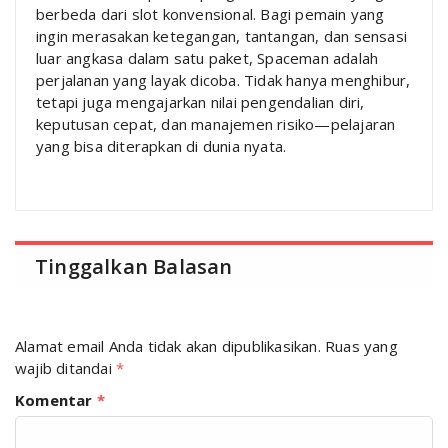
berbeda dari slot konvensional. Bagi pemain yang
ingin merasakan ketegangan, tantangan, dan sensasi
luar angkasa dalam satu paket, Spaceman adalah
perjalanan yang layak dicoba. Tidak hanya menghibur,
tetapi juga mengajarkan nilai pengendalian diri,
keputusan cepat, dan manajemen risiko—pelajaran
yang bisa diterapkan di dunia nyata.
Tinggalkan Balasan
Alamat email Anda tidak akan dipublikasikan.
Ruas yang
wajib ditandai
*
Komentar
*