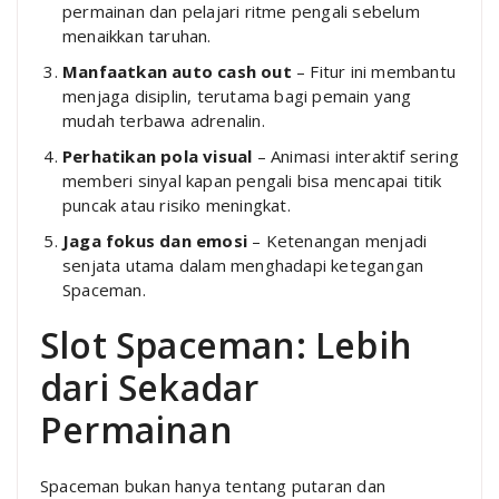
permainan dan pelajari ritme pengali sebelum
menaikkan taruhan.
Manfaatkan auto cash out
– Fitur ini membantu
menjaga disiplin, terutama bagi pemain yang
mudah terbawa adrenalin.
Perhatikan pola visual
– Animasi interaktif sering
memberi sinyal kapan pengali bisa mencapai titik
puncak atau risiko meningkat.
Jaga fokus dan emosi
– Ketenangan menjadi
senjata utama dalam menghadapi ketegangan
Spaceman.
Slot Spaceman: Lebih
dari Sekadar
Permainan
Spaceman bukan hanya tentang putaran dan