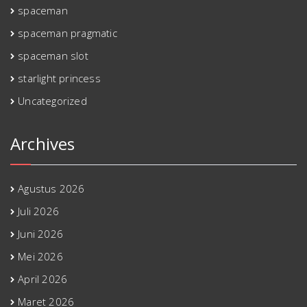
spaceman
spaceman pragmatic
spaceman slot
starlight princess
Uncategorized
Archives
Agustus 2026
Juli 2026
Juni 2026
Mei 2026
April 2026
Maret 2026