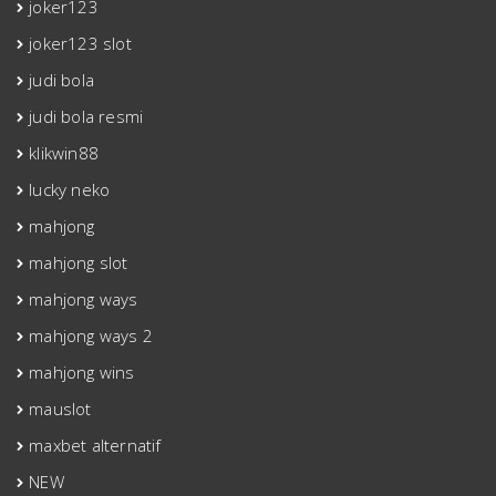
joker123
joker123 slot
judi bola
judi bola resmi
klikwin88
lucky neko
mahjong
mahjong slot
mahjong ways
mahjong ways 2
mahjong wins
mauslot
maxbet alternatif
NEW