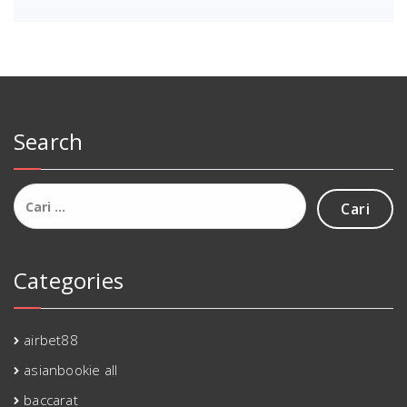
Search
Cari
untuk:
Categories
airbet88
asianbookie all
baccarat