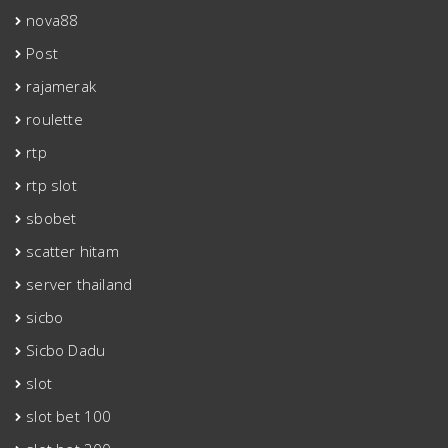
nova88
Post
rajamerak
roulette
rtp
rtp slot
sbobet
scatter hitam
server thailand
sicbo
Sicbo Dadu
slot
slot bet 100