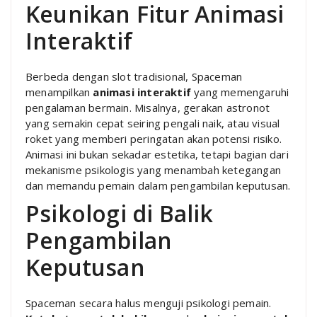
Keunikan Fitur Animasi
Interaktif
Berbeda dengan slot tradisional, Spaceman
menampilkan
animasi interaktif
yang memengaruhi
pengalaman bermain. Misalnya, gerakan astronot
yang semakin cepat seiring pengali naik, atau visual
roket yang memberi peringatan akan potensi risiko.
Animasi ini bukan sekadar estetika, tetapi bagian dari
mekanisme psikologis yang menambah ketegangan
dan memandu pemain dalam pengambilan keputusan.
Psikologi di Balik
Pengambilan
Keputusan
Spaceman secara halus menguji psikologi pemain.