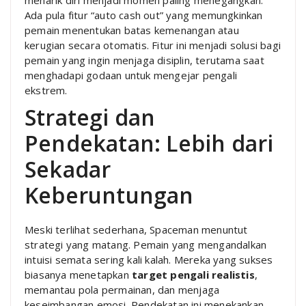
Ada pula fitur “auto cash out” yang memungkinkan
pemain menentukan batas kemenangan atau
kerugian secara otomatis. Fitur ini menjadi solusi bagi
pemain yang ingin menjaga disiplin, terutama saat
menghadapi godaan untuk mengejar pengali
ekstrem.
Strategi dan
Pendekatan: Lebih dari
Sekadar
Keberuntungan
Meski terlihat sederhana, Spaceman menuntut
strategi yang matang. Pemain yang mengandalkan
intuisi semata sering kali kalah. Mereka yang sukses
biasanya menetapkan
target pengali realistis
,
memantau pola permainan, dan menjaga
keseimbangan emosi. Pendekatan ini menekankan