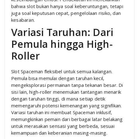
bahwa slot bukan hanya soal keberuntungan, tetapi
juga soal keputusan cepat, pengelolaan risiko, dan
kesabaran.
Variasi Taruhan: Dari
Pemula hingga High-
Roller
Slot Spaceman fleksibel untuk semua kalangan.
Pemula bisa memulai dengan taruhan kecil,
mengeksplorasi permainan tanpa tekanan besar. Di
sisi lain, high-roller menemukan tantangan menarik
dengan taruhan tinggi, di mana setiap detik
memengaruhi potensi kemenangan yang signifikan.
Variasi taruhan ini membuat Spaceman inklusif,
memungkinkan pemain dari berbagai latar belakang
untuk merasakan sensasi yang berbeda, sesuai
kemampuan dan keberanian masing-masing.