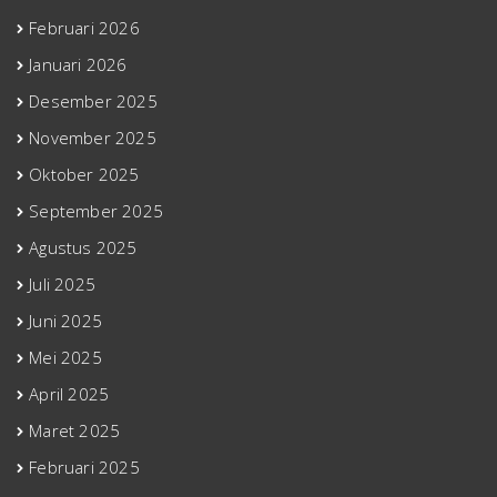
Februari 2026
Januari 2026
Desember 2025
November 2025
Oktober 2025
September 2025
Agustus 2025
Juli 2025
Juni 2025
Mei 2025
April 2025
Maret 2025
Februari 2025