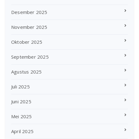
Desember 2025
November 2025
Oktober 2025
September 2025
Agustus 2025
Juli 2025
Juni 2025
Mei 2025
April 2025