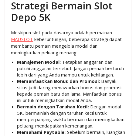
Strategi Bermain Slot
Depo 5K
Meskipun slot pada dasarnya adalah permainan
MAUSLOT
keberuntungan, beberapa strategi dapat
membantu pemain mengelola modal dan
meningkatkan peluang menang:
Manajemen Modal:
Tetapkan anggaran dan
patuhi anggaran tersebut. Jangan pernah bertaruh
lebih dari yang Anda mampu untuk kehilangan.
Memanfaatkan Bonus dan Promosi:
Banyak
situs judi daring menawarkan bonus dan promosi
kepada pemain baru dan lama. Manfaatkan bonus
ini untuk meningkatkan modal Anda.
Bermain dengan Taruhan Kecil:
Dengan modal
5K, bermainlah dengan taruhan kecil untuk
memperpanjang waktu bermain dan meningkatkan
peluang mendapatkan kemenangan.
Memahami Paytable:
Sebelum bermain, luangkan