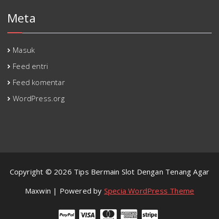
Meta
Masuk
Feed entri
Feed komentar
WordPress.org
Copyright © 2026 Tips Bermain Slot Dengan Tenang Agar
Maxwin | Powered by
Specia WordPress Theme