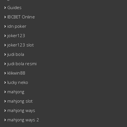
Guides
IBCBET Online
idn poker
joker123
joker123 slot
judi bola
judi bola resmi
klikwin88
lucky neko
mahjong
mahjong slot
mahjong ways
mahjong ways 2