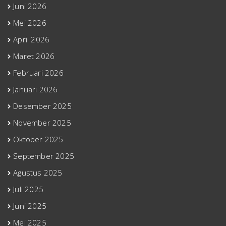
Juni 2026
Mei 2026
April 2026
Maret 2026
Februari 2026
Januari 2026
Desember 2025
November 2025
Oktober 2025
September 2025
Agustus 2025
Juli 2025
Juni 2025
Mei 2025