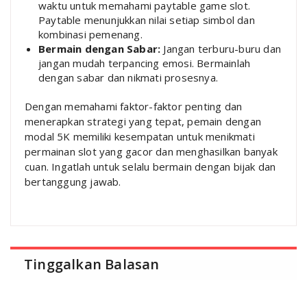
waktu untuk memahami paytable game slot.
Paytable menunjukkan nilai setiap simbol dan
kombinasi pemenang.
Bermain dengan Sabar:
Jangan terburu-buru dan
jangan mudah terpancing emosi. Bermainlah
dengan sabar dan nikmati prosesnya.
Dengan memahami faktor-faktor penting dan
menerapkan strategi yang tepat, pemain dengan
modal 5K memiliki kesempatan untuk menikmati
permainan slot yang gacor dan menghasilkan banyak
cuan. Ingatlah untuk selalu bermain dengan bijak dan
bertanggung jawab.
Tinggalkan Balasan