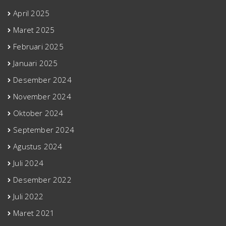
April 2025
Maret 2025
Februari 2025
Januari 2025
Desember 2024
November 2024
Oktober 2024
September 2024
Agustus 2024
Juli 2024
Desember 2022
Juli 2022
Maret 2021