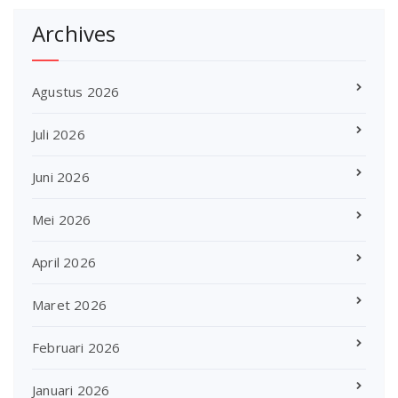
Archives
Agustus 2026
Juli 2026
Juni 2026
Mei 2026
April 2026
Maret 2026
Februari 2026
Januari 2026