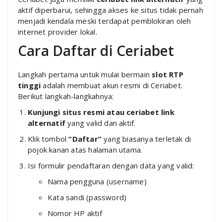
aktif diperbarui, sehingga akses ke situs tidak pernah
menjadi kendala meski terdapat pemblokiran oleh
internet provider lokal.
Cara Daftar di Ceriabet
Langkah pertama untuk mulai bermain
slot RTP
tinggi
adalah membuat akun resmi di Ceriabet.
Berikut langkah-langkahnya:
Kunjungi situs resmi atau ceriabet link
alternatif
yang valid dan aktif.
Klik tombol
“Daftar”
yang biasanya terletak di
pojok kanan atas halaman utama.
Isi formulir pendaftaran dengan data yang valid:
Nama pengguna (username)
Kata sandi (password)
Nomor HP aktif