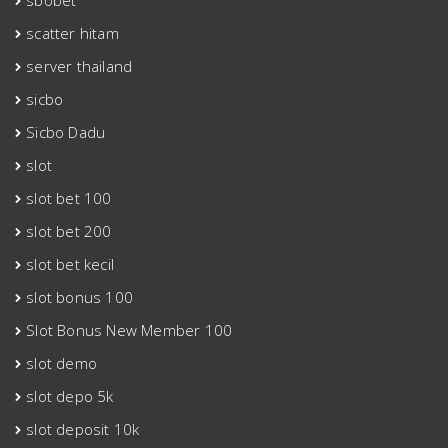
sbobet
scatter hitam
server thailand
sicbo
Sicbo Dadu
slot
slot bet 100
slot bet 200
slot bet kecil
slot bonus 100
Slot Bonus New Member 100
slot demo
slot depo 5k
slot deposit 10k