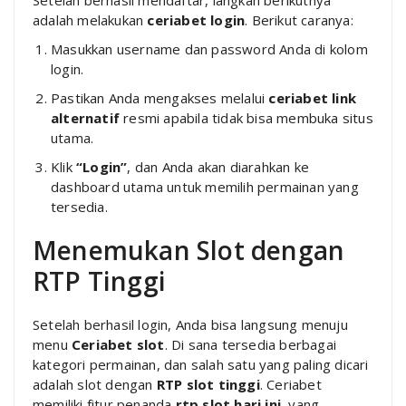
adalah melakukan
ceriabet login
. Berikut caranya:
Masukkan username dan password Anda di kolom
login.
Pastikan Anda mengakses melalui
ceriabet link
alternatif
resmi apabila tidak bisa membuka situs
utama.
Klik
“Login”
, dan Anda akan diarahkan ke
dashboard utama untuk memilih permainan yang
tersedia.
Menemukan Slot dengan
RTP Tinggi
Setelah berhasil login, Anda bisa langsung menuju
menu
Ceriabet slot
. Di sana tersedia berbagai
kategori permainan, dan salah satu yang paling dicari
adalah slot dengan
RTP slot tinggi
. Ceriabet
memiliki fitur penanda
rtp slot hari ini
, yang