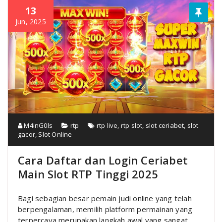
13
Jun, 2025
M4inG0ls
rtp
rtp live
,
rtp slot
,
slot ceriabet
,
slot
gacor
,
Slot Online
Cara Daftar dan Login Ceriabet
Main Slot RTP Tinggi 2025
Bagi sebagian besar pemain judi online yang telah
berpengalaman, memilih platform permainan yang
terpercaya merupakan langkah awal yang sangat