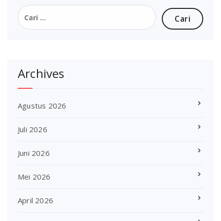
Cari
untuk:
Archives
Agustus 2026
Juli 2026
Juni 2026
Mei 2026
April 2026