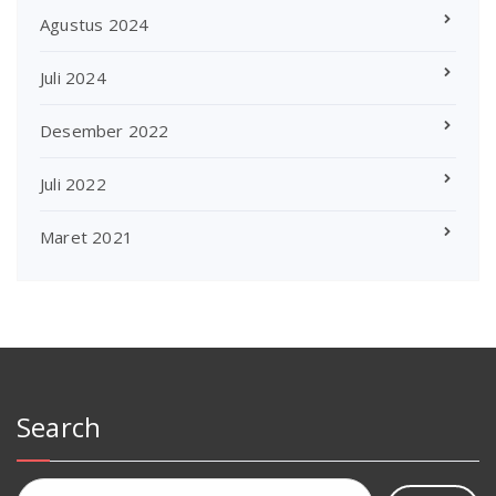
Agustus 2024
Juli 2024
Desember 2022
Juli 2022
Maret 2021
Search
Cari