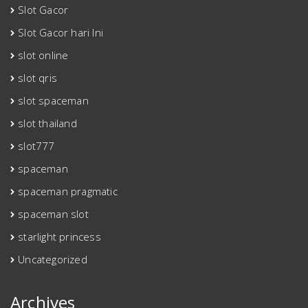
Slot Gacor
Slot Gacor hari Ini
slot online
slot qris
slot spaceman
slot thailand
slot777
spaceman
spaceman pragmatic
spaceman slot
starlight princess
Uncategorized
Archives