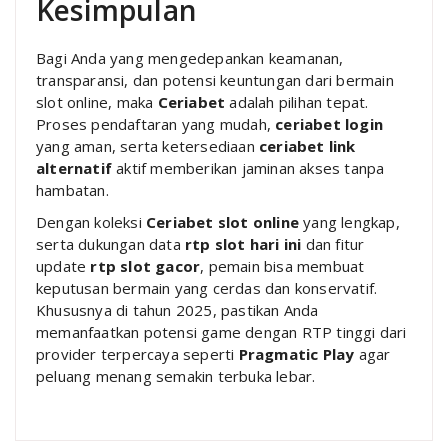
Kesimpulan
Bagi Anda yang mengedepankan keamanan,
transparansi, dan potensi keuntungan dari bermain
slot online, maka
Ceriabet
adalah pilihan tepat.
Proses pendaftaran yang mudah,
ceriabet login
yang aman, serta ketersediaan
ceriabet link
alternatif
aktif memberikan jaminan akses tanpa
hambatan.
Dengan koleksi
Ceriabet slot online
yang lengkap,
serta dukungan data
rtp slot hari ini
dan fitur
update
rtp slot gacor
, pemain bisa membuat
keputusan bermain yang cerdas dan konservatif.
Khususnya di tahun 2025, pastikan Anda
memanfaatkan potensi game dengan RTP tinggi dari
provider terpercaya seperti
Pragmatic Play
agar
peluang menang semakin terbuka lebar.