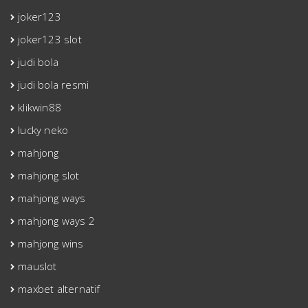
joker123
joker123 slot
judi bola
judi bola resmi
klikwin88
lucky neko
mahjong
mahjong slot
mahjong ways
mahjong ways 2
mahjong wins
mauslot
maxbet alternatif