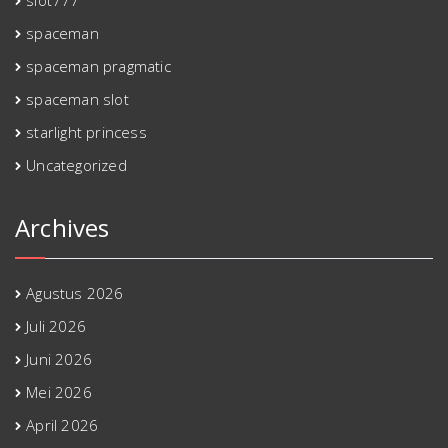
slot777
spaceman
spaceman pragmatic
spaceman slot
starlight princess
Uncategorized
Archives
Agustus 2026
Juli 2026
Juni 2026
Mei 2026
April 2026