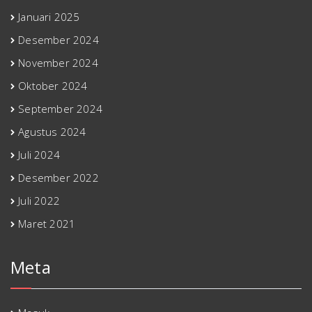
Januari 2025
Desember 2024
November 2024
Oktober 2024
September 2024
Agustus 2024
Juli 2024
Desember 2022
Juli 2022
Maret 2021
Meta