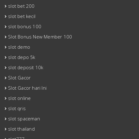
slot bet 200
slot bet kecil
slot bonus 100
Slot Bonus New Member 100
slot demo
slot depo 5k
slot deposit 10k
Slot Gacor
Slot Gacor hari Ini
slot online
slot qris
slot spaceman
slot thailand